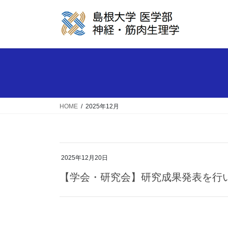
コ
ナ
ン
ビ
テ
ゲ
ン
ー
ツ
シ
へ
ョ
ス
ン
キ
に
ッ
移
HOME
2025年12月
プ
動
2025年12月20日
【学会・研究会】研究成果発表を行