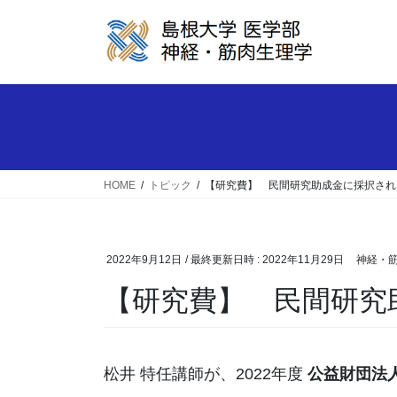
コ
ナ
ン
ビ
テ
ゲ
ン
ー
ツ
シ
へ
ョ
ス
ン
キ
に
ッ
移
HOME
トピック
【研究費】 民間研究助成金に採択され
プ
動
2022年9月12日
/ 最終更新日時 :
2022年11月29日
神経・
【研究費】 民間研究
松井 特任講師が、2022年度
公益財団法