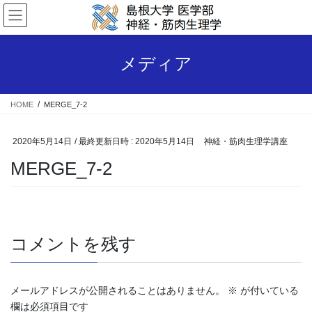
コ
ナ
ン
ビ
テ
ゲ
ン
ー
メディア
ツ
シ
へ
ョ
ス
ン
HOME
MERGE_7-2
キ
に
ッ
移
プ
動
2020年5月14日
/ 最終更新日時 :
2020年5月14日
神経・筋肉生理学講座
MERGE_7-2
コメントを残す
メールアドレスが公開されることはありません。
※
が付いている
欄は必須項目です