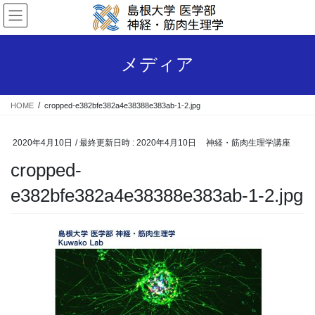
コ
ナ
ン
ビ
テ
ゲ
ン
ー
メディア
ツ
シ
へ
ョ
ス
ン
HOME
cropped-e382bfe382a4e38388e383ab-1-2.jpg
キ
に
ッ
移
プ
動
2020年4月10日
/ 最終更新日時 :
2020年4月10日
神経・筋肉生理学講座
cropped-
e382bfe382a4e38388e383ab-1-2.jpg