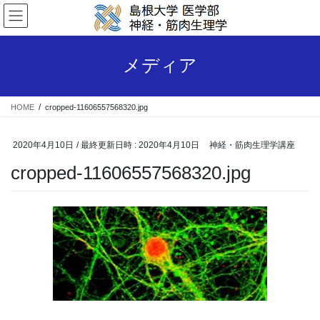
コ
ナ
ン
ビ
テ
ゲ
ン
ー
メディア
ツ
シ
へ
ョ
ス
ン
HOME
cropped-11606557568320.jpg
キ
に
ッ
移
プ
動
2020年4月10日
/ 最終更新日時 :
2020年4月10日
神経・筋肉生理学講座
cropped-11606557568320.jpg