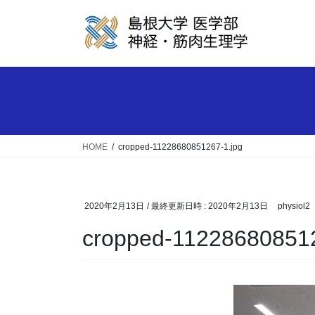
コ
ナ
ン
ビ
テ
ゲ
ン
ー
ツ
シ
へ
ョ
ス
ン
キ
に
ッ
移
HOME
cropped-11228680851267-1.jpg
プ
動
2020年2月13日
/ 最終更新日時 :
2020年2月13日
physiol2
cropped-112286808512