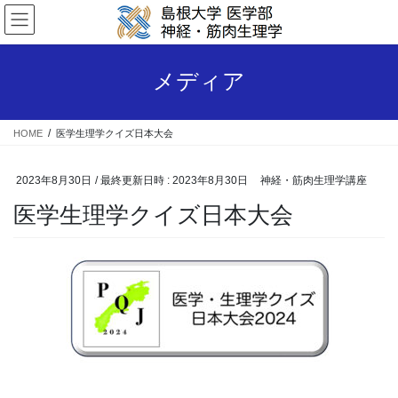
コ
ナ
ン
ビ
テ
ゲ
ン
ー
メディア
ツ
シ
へ
ョ
ス
ン
HOME
医学生理学クイズ日本大会
キ
に
ッ
移
プ
動
2023年8月30日
/ 最終更新日時 :
2023年8月30日
神経・筋肉生理学講座
医学生理学クイズ日本大会