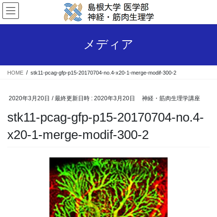
コ
ナ
ン
ビ
テ
ゲ
ン
ー
メディア
ツ
シ
へ
ョ
ス
ン
HOME
stk11-pcag-gfp-p15-20170704-no.4-x20-1-merge-modif-300-2
キ
に
ッ
移
プ
動
2020年3月20日
/ 最終更新日時 :
2020年3月20日
神経・筋肉生理学講座
stk11-pcag-gfp-p15-20170704-no.4-
x20-1-merge-modif-300-2