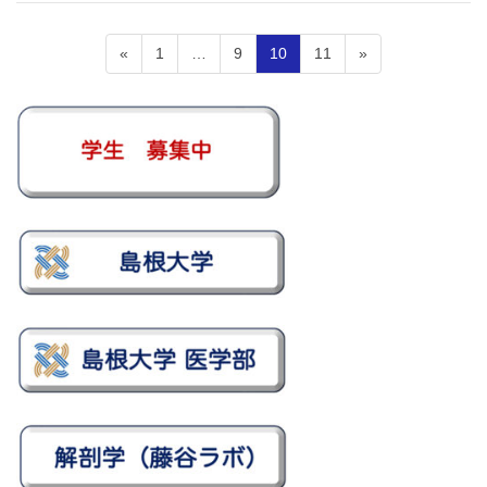
投
固
固
固
固
«
1
…
9
10
11
»
定
定
定
定
稿
ペ
ペ
ペ
ペ
の
ー
ー
ー
ー
ジ
ジ
ジ
ジ
ペ
ー
ジ
送
り