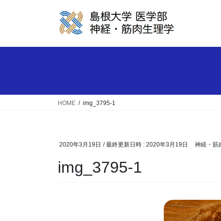
コ
ナ
ン
ビ
テ
ゲ
ン
ー
ツ
シ
へ
ョ
ス
ン
キ
に
ッ
移
HOME
img_3795-1
プ
動
2020年3月19日
/ 最終更新日時 :
2020年3月19日
神経・筋
img_3795-1