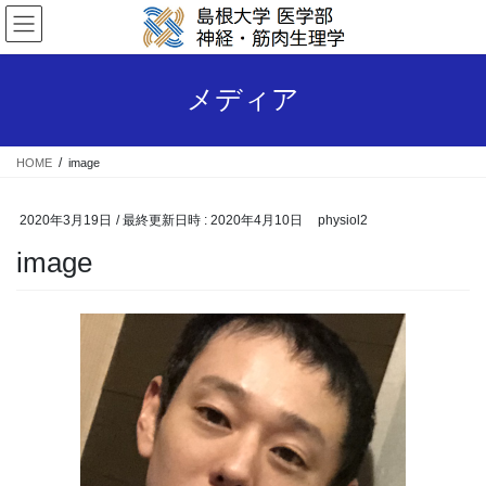
コ
ナ
ン
ビ
テ
ゲ
ン
ー
メディア
ツ
シ
へ
ョ
ス
ン
HOME
image
キ
に
ッ
移
プ
動
2020年3月19日
/ 最終更新日時 :
2020年4月10日
physiol2
image