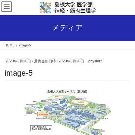
コ
ナ
ン
ビ
テ
ゲ
ン
ー
メディア
ツ
シ
へ
ョ
ス
ン
HOME
image-5
キ
に
ッ
移
プ
動
2020年3月20日
/ 最終更新日時 :
2020年3月20日
physiol2
image-5