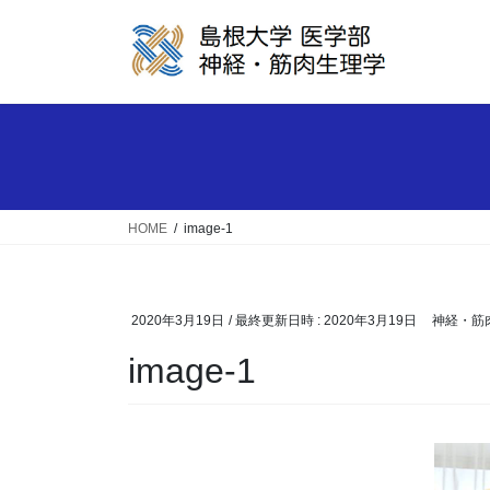
コ
ナ
ン
ビ
テ
ゲ
ン
ー
ツ
シ
へ
ョ
ス
ン
キ
に
ッ
移
HOME
image-1
プ
動
2020年3月19日
/ 最終更新日時 :
2020年3月19日
神経・筋
image-1