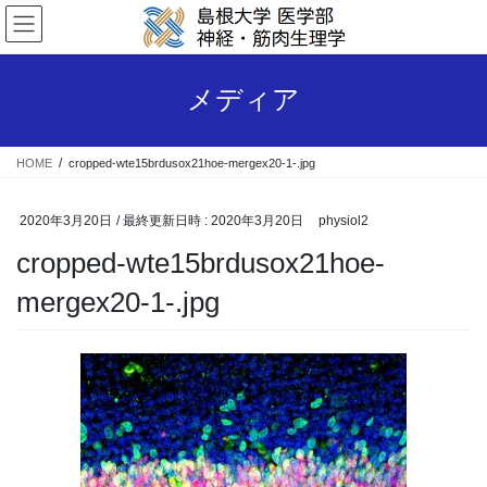
コ
ナ
ン
ビ
テ
ゲ
ン
ー
メディア
ツ
シ
へ
ョ
ス
ン
HOME
cropped-wte15brdusox21hoe-mergex20-1-.jpg
キ
に
ッ
移
プ
動
2020年3月20日
/ 最終更新日時 :
2020年3月20日
physiol2
cropped-wte15brdusox21hoe-
mergex20-1-.jpg