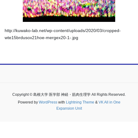
http://kuwako-lab.net/wp-content/uploads/2020/03/cropped-
wte15brdusox21hoe-mergex20-1-.jpg
Copyright © 島根大学 医学部 神経・筋肉生理学 All Rights Reserved.
Powered by
WordPress
with
Lightning Theme
&
VK All in One
Expansion Unit