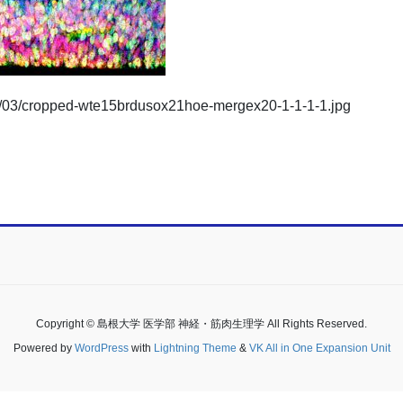
20/03/cropped-wte15brdusox21hoe-mergex20-1-1-1-1.jpg
Copyright © 島根大学 医学部 神経・筋肉生理学 All Rights Reserved.
Powered by
WordPress
with
Lightning Theme
&
VK All in One Expansion Unit