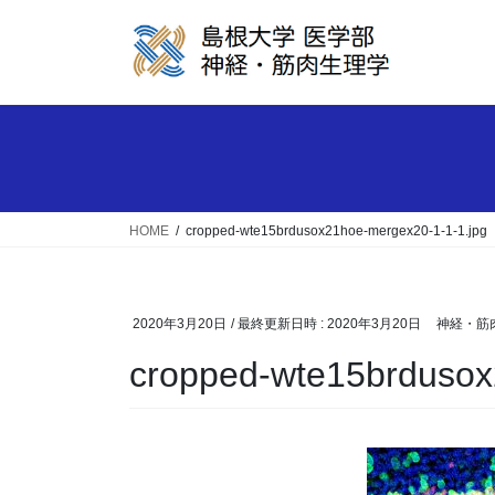
コ
ナ
ン
ビ
テ
ゲ
ン
ー
ツ
シ
へ
ョ
ス
ン
キ
に
ッ
移
HOME
cropped-wte15brdusox21hoe-mergex20-1-1-1.jpg
プ
動
2020年3月20日
/ 最終更新日時 :
2020年3月20日
神経・筋
cropped-wte15brdusox