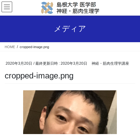
コ
ナ
ン
ビ
テ
ゲ
ン
ー
メディア
ツ
シ
へ
ョ
ス
ン
HOME
cropped-image.png
キ
に
ッ
移
プ
動
2020年3月20日
/ 最終更新日時 :
2020年3月20日
神経・筋肉生理学講座
cropped-image.png