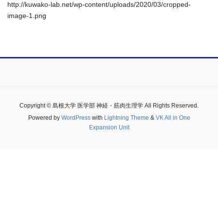
http://kuwako-lab.net/wp-content/uploads/2020/03/cropped-
image-1.png
Copyright © 島根大学 医学部 神経・筋肉生理学 All Rights Reserved.
Powered by
WordPress
with
Lightning Theme
&
VK All in One
Expansion Unit