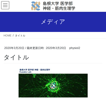
コ
ナ
ン
ビ
テ
ゲ
ン
ー
メディア
ツ
シ
へ
ョ
ス
ン
HOME
タイトル
キ
に
ッ
移
プ
動
2020年3月20日
/ 最終更新日時 :
2020年3月20日
physiol2
タイトル